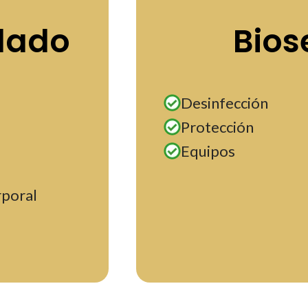
dado
Bios
Desinfección
Protección
Equipos
rporal