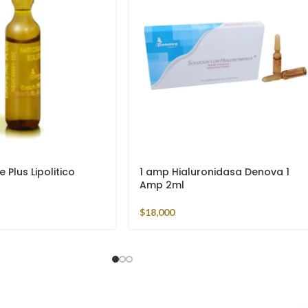
n Hidrafiller Acido
1 Ampolla Dmae Antiage Denova
5ml
$
11,700