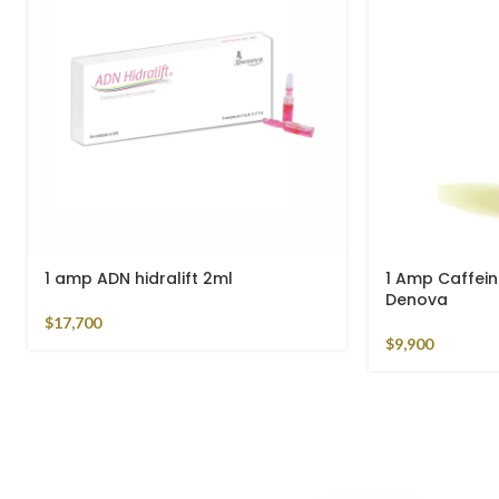
1 amp Peptonas Denova X Vial
1 Amp Xpressio
10ml
Hialuronico
$
50,800
$
36,500