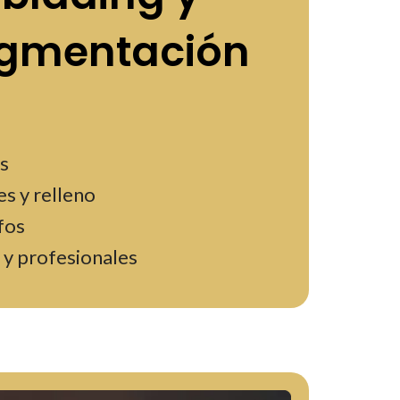
igmentación
s
s y relleno
fos
 y profesionales