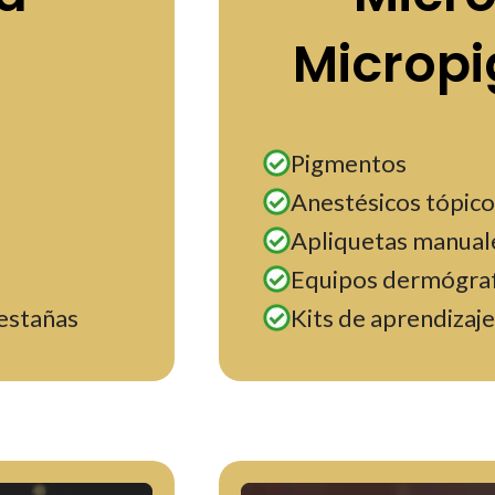
Microp
Pigmentos
Anestésicos tópico
Apliquetas manuale
Equipos dermógra
pestañas
Kits de aprendizaje