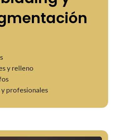
igmentación
s
s y relleno
fos
 y profesionales