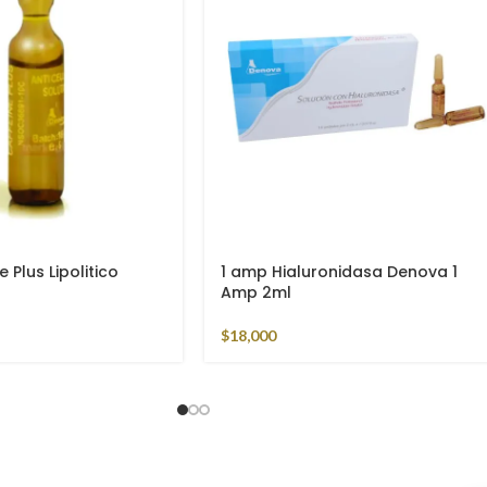
n Hidrafiller Acido
1 Ampolla Dmae Antiage Denova
5ml
$
11,700