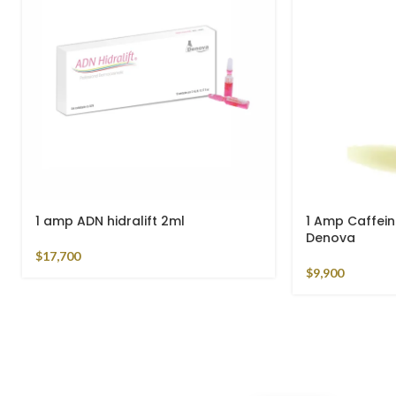
1 amp Peptonas Denova X Vial
1 Amp Xpressio
10ml
Hialuronico
$
50,800
$
36,500