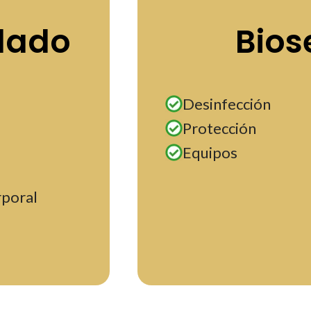
dado
Bios
Desinfección
Protección
Equipos
rporal