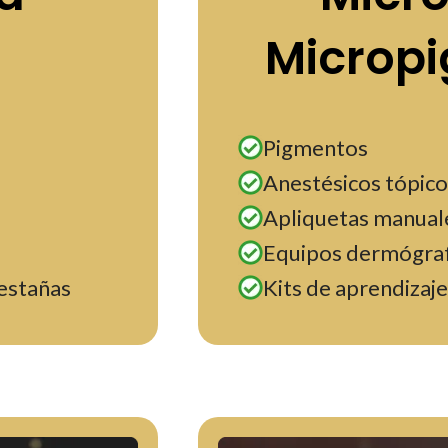
Microp
Pigmentos
Anestésicos tópico
Apliquetas manuale
Equipos dermógra
pestañas
Kits de aprendizaje