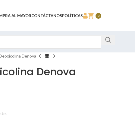
MPRA AL MAYOR
CONTÁCTANOS
POLÍTICAS
0
 Deoxicolina Denova
xicolina Denova
nte.