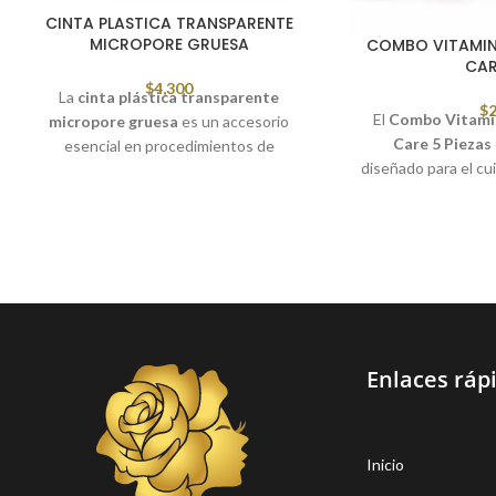
CINTA PLASTICA TRANSPARENTE
MICROPORE GRUESA
COMBO VITAMINA
CAR
$
4,300
La
cinta plástica transparente
$
2
El
Combo Vitamina
micropore gruesa
es un accesorio
Care 5 Piezas
esencial en procedimientos de
diseñado para el cui
extensiones de pestañas, lifting de
ideal para hidratar,
pestañas y tratamientos estéticos
. Su
rostro con re
adhesión suave permite fijar y levantar la
piel del párpado o asegurar parches
✨
¿Qu
durante el servicio, brindando mayor
✔️ Tónico faci
precisión y comodidad.
✔️ Jabón/l
Está elaborada con material
flexible,
resistente y transpirable
, ideal para uso
Enlaces ráp
profesional en centros de estética, spa o
maquillaje.
Inicio