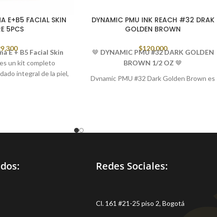
 E+B5 FACIAL SKIN
DYNAMIC PMU INK REACH #32 DRAK
E 5PCS
GOLDEN BROWN
9,300
$
120,000
 E + B5 Facial Skin
🤎
DYNAMIC PMU #32 DARK GOLDEN
es un kit completo
BROWN 1/2 OZ
🤎
dado integral de la piel,
Dynamic PMU #32 Dark Golden Brown es
 nutrir y revitalizar el
un pigmento marrón cálido y sofisticado,
sultados visibles.
diseñado para procedimientos
é incluye?
profesionales de maquillaje permanente.
al Vitamina E + B5
Su tono marrón dorado oscuro aporta
impiador facial
profundidad y definición natural, ideal para
cejas y delineados con acabados
elegantes y armoniosos.
idos:
Redes Sociales:
Gracias a su excelente implantación y
consistencia fluida, permite trabajar desd
sombreados suaves hasta líneas definidas
con total precisión y control.
Cl. 161 #21-25 piso 2, Bogotá
✨
Características principales: