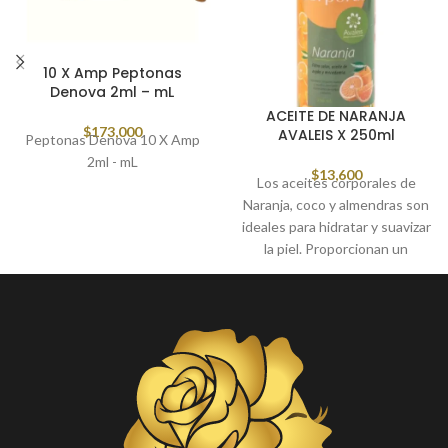
10 X Amp Peptonas
Denova 2ml – mL
ACEITE DE NARANJA
$
173,000
AVALEIS X 250ml
Peptonas Denova 10 X Amp
2ml - mL
$
13,600
Los aceites corporales de
Naranja, coco y almendras son
ideales para hidratar y suavizar
la piel. Proporcionan un
tratamiento nutritivo que la
protege gracias a su alta
concentración en vitaminas y
ácidos grasos insaturados.
Además, gracias a su textura
fluida, son de muy fácil
aplicación. Estos tienen
diferentes funciones, algunos
hidratan y suavizan, mientras