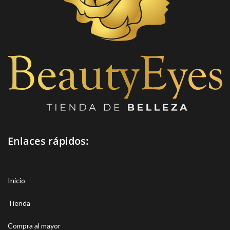
otros pueden tener
propiedades regeneradoras,
reafirmantes, anti estrías,
anticelulíticas, antioxidantes.
Enlaces rápidos:
Inicio
Tienda
Compra al mayor