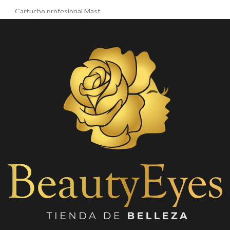
distribuir productos de manera
Cartucho profesional Mast
uniforme sin absorber
Ocean diseñado para
demasiado producto.
procedimientos de
micropigmentación y tatuaje.
Su
mango plástico resistente
Su configuración 3RL (Round
en color lila
facilita el manejo y
Liner) permite realizar líneas
brinda mayor control durante la
precisas y detalles definidos
aplicación, siendo perfectos
con excelente estabilidad
para uso profesional en
durante el procedimiento.
salones de belleza,
maquillaje, pestañas o
Características principales:
cosmetología
.
Marca: Mast Ocean
Configuración: 3RL (Round
Liner)
Diámetro: 0.30 mm
Compatible con máquinas
rotativas de cartucho universal
Membrana de seguridad
interna
Flujo uniforme de pigmento