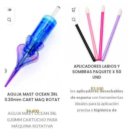
SOLD
OUT
APLICADORES LABIOS Y
SOMBRAS PAQUETE X 50
UND
$
3,500
los
aplicadores desechables
AGUJA MAST OCEAN 3RL
de espuma
son herramientas
0.30mm CART MAQ ROTAT
ideales para la aplicación
precisa y
higiénica de
$
4,400
AGUJA MAST OCEAN 3RL
productos de maquillaje o
0.30MM CARTUCHO PARA
estética
. Gracias a su punta
MÁQUINA ROTATIVA
de espuma suave, permiten