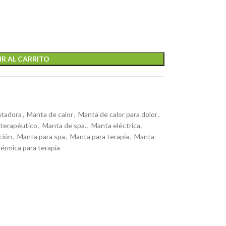
R AL CARRITO
ntadora
,
Manta de calor
,
Manta de calor para dolor
,
 terapéutico
,
Manta de spa.
,
Manta eléctrica
,
ción
,
Manta para spa
,
Manta para terapia
,
Manta
érmica para terapia