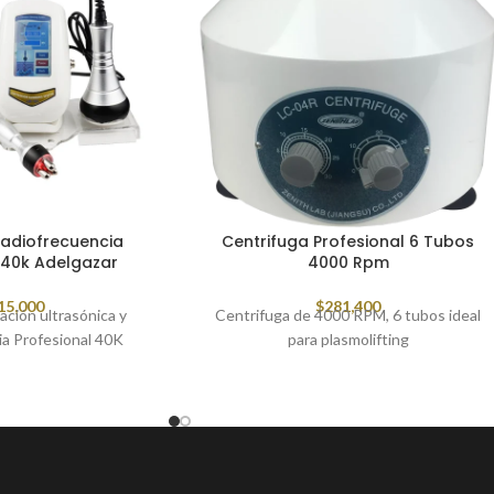
Radiofrecuencia
Centrifuga Profesional 6 Tubos
 40k Adelgazar
4000 Rpm
15,000
$
281,400
ación ultrasónica y
Centrifuga de 4000 RPM, 6 tubos ideal
ia Profesional 40K
para plasmolifting