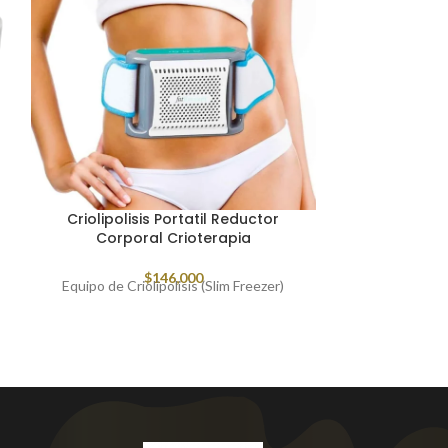
Criolipolisis Portatil Reductor
Derma Wand 
Corporal Crioterapia
Facial d
$
146,000
Equipo de Criolipolisis (Slim Freezer)
Beaty Stick Pr
masajeador
radiofrecuencia