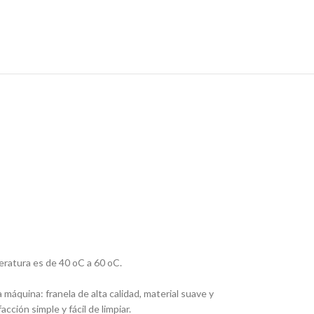
peratura es de 40 oC a 60 oC.
 máquina: franela de alta calidad, material suave y
ción simple y fácil de limpiar.