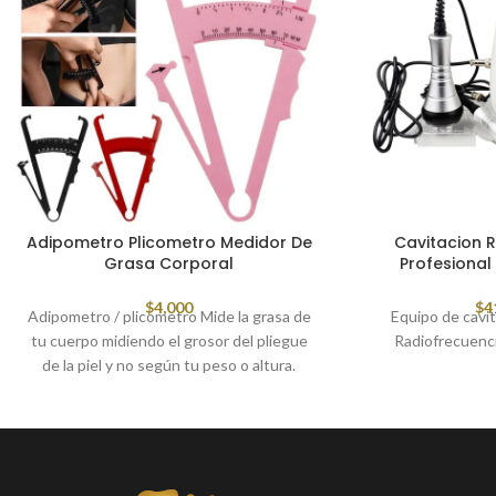
Adipometro Plicometro Medidor De
Cavitacion 
Grasa Corporal
Profesional
$
4,000
$
4
Adipometro / plicometro Mide la grasa de
Equipo de cavit
tu cuerpo midiendo el grosor del pliegue
Radiofrecuenc
de la piel y no según tu peso o altura.