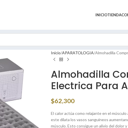
INICIO
TIENDA
CO
Inicio
APARATOLOGIA
Almohadilla Compre
Almohadilla C
Electrica Para A
$
62,300
El calor actúa como relajante en el músculo a
este dilata los vasos sanguíneos aumentand
músculo. Esto consigue un alivio del dolor y