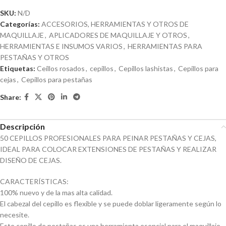
SKU:
N/D
Categorías:
ACCESORIOS, HERRAMIENTAS Y OTROS DE
MAQUILLAJE
,
APLICADORES DE MAQUILLAJE Y OTROS
,
HERRAMIENTAS E INSUMOS VARIOS
,
HERRAMIENTAS PARA
PESTAÑAS Y OTROS
Etiquetas:
Ceíllos rosados
,
cepillos
,
Cepillos lashistas
,
Cepillos para
cejas
,
Cepillos para pestañas
Share:
Descripción
50 CEPILLOS PROFESIONALES PARA PEINAR PESTAÑAS Y CEJAS,
IDEAL PARA COLOCAR EXTENSIONES DE PESTAÑAS Y REALIZAR
DISEÑO DE CEJAS.
CARACTERÍSTICAS:
100% nuevo y de la mas alta calidad.
El cabezal del cepillo es flexible y se puede doblar ligeramente según lo
necesite.
Este cepillo de pestañas es una herramienta esencial para el maquillaje