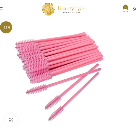
0
$
-25%
Click to enlarge