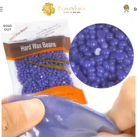
0
$
SOLD
OUT