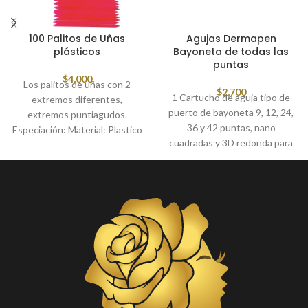
100 Palitos de Uñas
Agujas Dermapen
plásticos
Bayoneta de todas las
puntas
$
4,000
Los palitos de uñas con 2
$
2,700
1 Cartucho de aguja tipo de
extremos diferentes,
puerto de bayoneta 9, 12, 24,
extremos puntiagudos.
36 y 42 puntas, nano
Especiación: Material: Plastico
cuadradas y 3D redonda para
Longitud: 4.3 pulgadas
Dermapen
Cantidad: 100 Características:
*