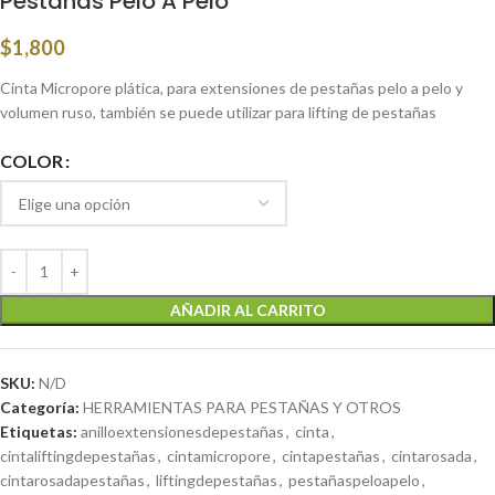
Pestañas Pelo A Pelo
$
1,800
Cinta Micropore plática, para extensiones de pestañas pelo a pelo y
volumen ruso, también se puede utilizar para lifting de pestañas
COLOR
AÑADIR AL CARRITO
SKU:
N/D
Categoría:
HERRAMIENTAS PARA PESTAÑAS Y OTROS
Etiquetas:
anilloextensionesdepestañas
,
cinta
,
cintaliftingdepestañas
,
cintamicropore
,
cintapestañas
,
cintarosada
,
cintarosadapestañas
,
liftingdepestañas
,
pestañaspeloapelo
,