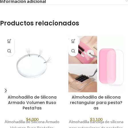
Información adicional
Productos relacionados
SOLD
OUT
Almohadilla de Silicona
Almohadilla de silicona
Armado Volumen Ruso
rectangular para pesta?
Pesta?as
as
$
4,000
$
3,100
Almohadilla de Silicona Armado
Almohadilla bandeja de silicona
Volumen Ruso Pestañas
para extensiones de pestañas