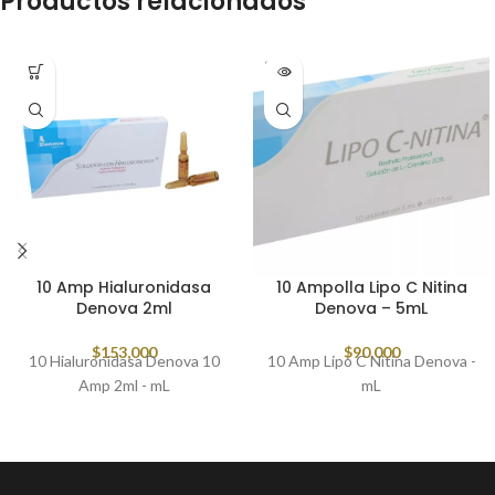
Productos relacionados
SOLD
OUT
10 Amp Hialuronidasa
10 Ampolla Lipo C Nitina
Denova 2ml
Denova – 5mL
$
153,000
$
90,000
10 Hialuronidasa Denova 10
10 Amp Lipo C Nitina Denova -
Amp 2ml - mL
mL