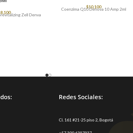
5Ml
$
10,100
Coenzima Q10 Denova 10 Amp 2ml
8,100
revitalizing Zell Denva
idos:
Redes Sociales:
Cl. 161 #21-25 piso 2, Bogotá
+57 300 6397937