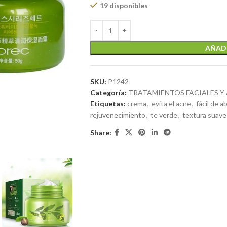
19 disponibles
AÑADI
SKU:
P1242
Categoría:
TRATAMIENTOS FACIALES Y
Etiquetas:
crema
,
evita el acne
,
fácil de a
rejuvenecimiento
,
te verde
,
textura suave
Share: