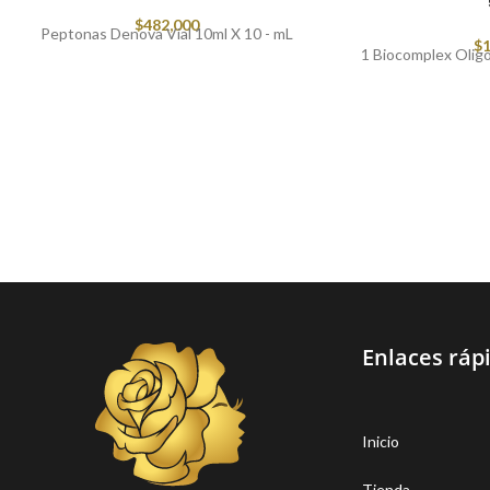
$
482,000
Peptonas Denova Vial 10ml X 10 - mL
$
1
1 Biocomplex Oligo
Enlaces ráp
Inicio
Tienda