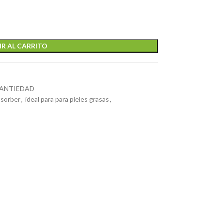
R AL CARRITO
 ANTIEDAD
bsorber
,
ideal para para pieles grasas
,