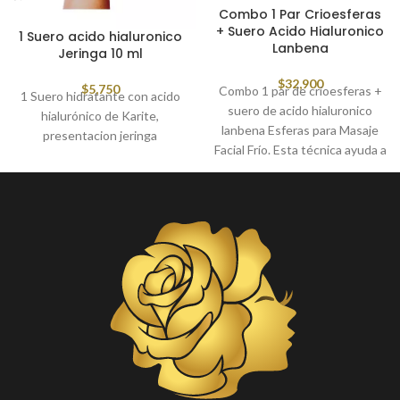
Combo 1 Par Crioesferas
+ Suero Acido Hialuronico
1 Suero acido hialuronico
Lanbena
Jeringa 10 ml
$
32,900
$
5,750
Combo 1 par de crioesferas +
1 Suero hidratante con acido
suero de acido hialuronico
hialurónico de Karite,
lanbena Esferas para Masaje
presentacion jeringa
Facial Frío. Esta técnica ayuda a
tonificar el rostro, activa la
microcirculación, favorece la
eliminación de toxinas y
sustancias de desecho, elimina
arrugas, ojeras, inflamación y
líneas de expresión.