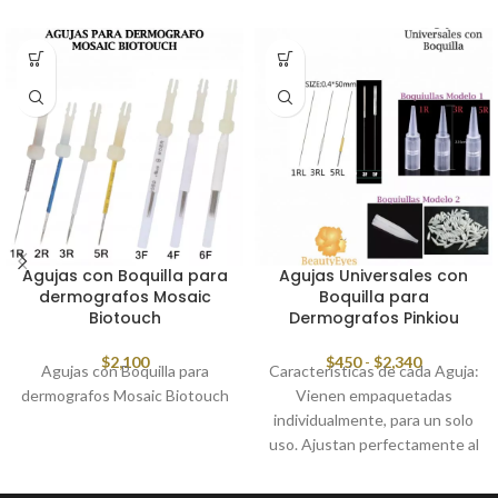
Agujas con Boquilla para
Agujas Universales con
dermografos Mosaic
Boquilla para
Biotouch
Dermografos Pinkiou
$
2,100
$
450
-
$
2,340
Agujas con Boquilla para
Características de cada Aguja:
dermografos Mosaic Biotouch
Vienen empaquetadas
individualmente, para un solo
uso. Ajustan perfectamente al
Dermografo para una
excelente estabilidad y