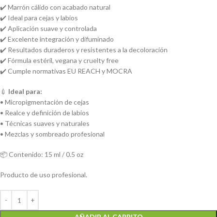
✔️ Marrón cálido con acabado natural
✔️ Ideal para cejas y labios
✔️ Aplicación suave y controlada
✔️ Excelente integración y difuminado
✔️ Resultados duraderos y resistentes a la decoloración
✔️ Fórmula estéril, vegana y cruelty free
✔️ Cumple normativas EU REACH y MOCRA
💉
Ideal para:
• Micropigmentación de cejas
• Realce y definición de labios
• Técnicas suaves y naturales
• Mezclas y sombreado profesional
📦 Contenido: 15 ml / 0.5 oz
Producto de uso profesional.
AÑADIR AL CARRITO