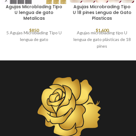
Agujas Microblading Tipo
Agujas Microbrading Tipo
U lengua de gato
U 18 pines Lengua de Gato
Metalicas
Plasticas
$
850
$
1,600
5 Agujas Microblading Tipo U
Agujas microblading tipo U
lengua de gato
lengua de gato plásticas de 18
pines