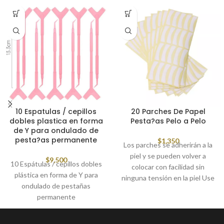
10 Espatulas / cepillos
20 Parches De Papel
dobles plastica en forma
Pesta?as Pelo a Pelo
de Y para ondulado de
pesta?as permanente
$
1,350
Los parches se adherirán a la
piel y se pueden volver a
$
9,500
10 Espátulas / cepillos dobles
colocar con facilidad sin
plástica en forma de Y para
ninguna tensión en la piel Use
ondulado de pestañas
estos parches para aislar y
permanente
asegurar las pestañas
inferiores, ideal para la
extensión de pestañas.