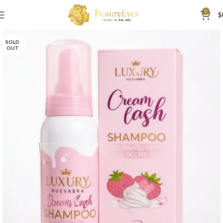
0
$
SOLD
OUT