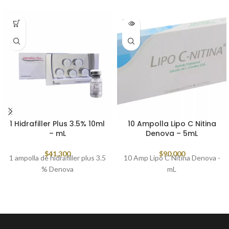
SOLD
OUT
1 Hidrafiller Plus 3.5% 10ml
10 Ampolla Lipo C Nitina
– mL
Denova – 5mL
$
41,300
$
90,000
1 ampolla de hidrafiller plus 3.5
10 Amp Lipo C Nitina Denova -
% Denova
mL