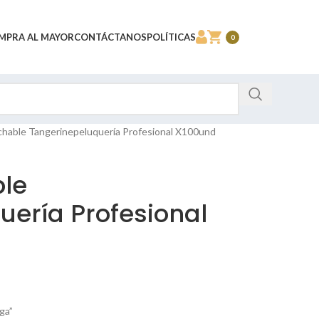
MPRA AL MAYOR
CONTÁCTANOS
POLÍTICAS
0
hable Tangerinepeluquería Profesional X100und
le
uería Profesional
ga”