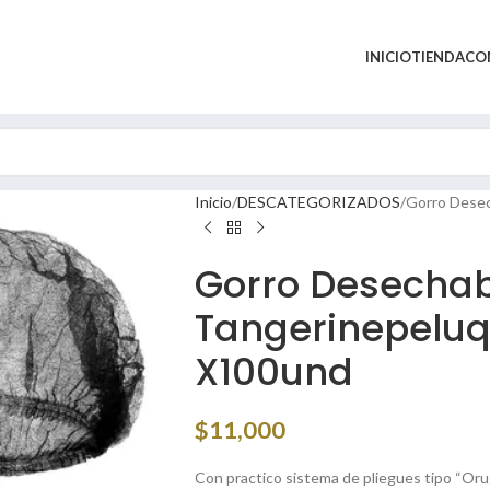
INICIO
TIENDA
CO
Inicio
DESCATEGORIZADOS
Gorro Desec
Gorro Desechab
Tangerinepeluq
X100und
$
11,000
Con practico sistema de pliegues tipo “Oru