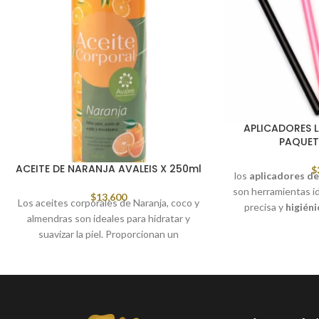
APLICADORES 
PAQUET
ACEITE DE NARANJA AVALEIS X 250ml
$
los
aplicadores d
son herramientas id
$
13,600
Los aceites corporales de Naranja, coco y
precisa y
higién
almendras son ideales para hidratar y
maquillaje o estét
suavizar la piel. Proporcionan un
de espuma suave,
tratamiento nutritivo que la protege
productos de m
gracias a su alta concentración en
absorber dem
vitaminas y ácidos grasos insaturados.
Su
mango plástico
Además, gracias a su textura fluida, son de
lila
facilita el m
muy fácil aplicación. Estos tienen