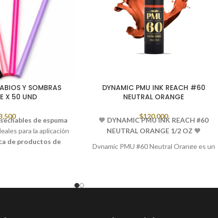
LABIOS Y SOMBRAS
DYNAMIC PMU INK REACH #60
E X 50 UND
NEUTRAL ORANGE
3,500
$
120,000
esechables de espuma
🧡
DYNAMIC PMU INK REACH #60
eales para la aplicación
NEUTRAL ORANGE 1/2 OZ
🧡
ica de productos de
Dynamic PMU #60 Neutral Orange es un
ica
. Gracias a su punta
pigmento naranja neutro y suave,
 permiten distribuir
diseñado para procedimientos
anera uniforme sin
profesionales de maquillaje permanente.
asiado producto.
Su tonalidad cálida y equilibrada es ideal
 resistente en color
para aportar naturalidad, luminosidad y
anejo y brinda mayor
efectos sutiles en labios, cejas y técnicas