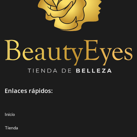
Después del lavado, la piel está
Caja Maletin #2 Pequeña en
limpia y clara, refrescante,
Carton
cómoda y no tirante.
Ingredientes: agua, glicerina,
Oryzasativa (arroz), ácido
láurico, cocamidopropil betaína,
ácido palmítico, cocoamida
MEA, cocoilglicinato de
potasio, copolímero de ácido
acrílico (éster), hidróxido de
potasio, cloruro de sodio,
tetraestearato de
pentaeritritol PEG-150,
dioleato de metilglucosa PEG-
Enlaces rápidos:
120, metilparabeno, DMDM
hidantoína
Inicio
Tienda