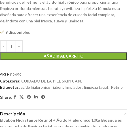
beneficios del
retinol
y el
ácido hialurónico
para proporcionar una
limpieza profunda mientras hidrata y revitaliza la piel. Su fórmula está
diseñada para ofrecer una experiencia de cuidado facial completa,
dejándote con una piel fresca, suave y luminosa.
9 disponibles
AÑADIR AL CARRITO
SKU:
P2459
Categoría:
CUIDADO DE LA PIEL SKIN CARE
Etiquetas:
acido hialuronico
,
jabon
,
limpiador
,
limpieza facial
,
Retinol
Share:
Descripción
El
Jabón Hidratante Retinol + Ácido Hialurónico 100g Bioaqua
es
un producto de limpieza facial avanzado que combina los poderosos