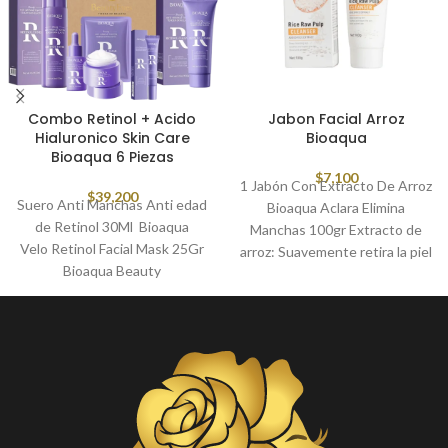
Combo Retinol + Acido
Jabon Facial Arroz
Hialuronico Skin Care
Bioaqua
Bioaqua 6 Piezas
$
7,100
1 Jabón Con Extracto De Arroz
$
39,200
Suero Anti Manchas Anti edad
Bioaqua Aclara Elimina
de Retinol 30Ml Bioaqua
Manchas 100gr Extracto de
Velo Retinol Facial Mask 25Gr
arroz: Suavemente retira la piel
Bioaqua Beauty
muerta, limpia y aclara la piel. La
Tonico Hidratante de Retinol
espuma es tan ligera y densa
120Ml Bioaqua
como las nubes, limpia y limpia
Contorno Ojos Retinol+Acido
suavemente, elimina la
Hialuronico 20Gr Bioaqua
suciedad aceitosa de la piel y
Crema Hidratante Retinol
contiene arroz y otros
60Gr Bioaqua
ingredientes. Hidrata la
Jabon Hidrat Retinol+Acido
hermosa piel mientras la limpia.
Hialuronico 100Gr Bioaqua