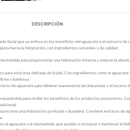
DESCRIPCIÓN
do facial que se enfoca en los beneficios del aguacate y el extracto de n
pieza hasta la hidratación, con ingredientes naturales y de calidad.
acinamida para proporcionar una hidratación intensa y mejorar la elasticid
co para esta área delicada de la piel. Con ingredientes como el aguacate y
 firme y luminosa.
extracto de aguacate para eliminar suavemente las impurezas y el exceso de
za, preparándola para recibir los beneficios de los productos posteriores. 
adicional.
 proporciona una hidratación profunda y duradera. Contiene extracto de a
a.
omo el aguacate y la niacinamida, que ayudan a restaurar y mantener la hidr