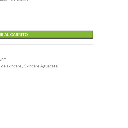
R AL CARRITO
ARE
t de skincare
,
Skincare Aguacate