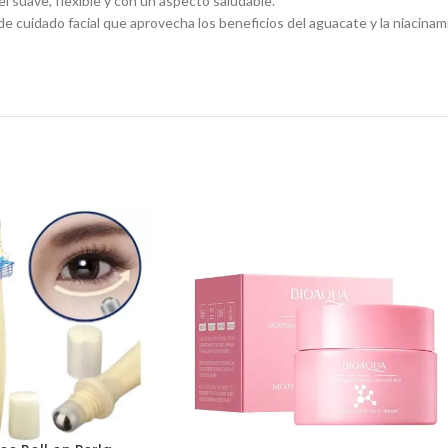
l suave, flexible y con un aspecto saludable.
 cuidado facial que aprovecha los beneficios del aguacate y la niacinamid