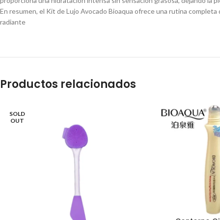
proporciona una hidratación intensa sin sensación grasosa, dejando la pie
En resumen, el Kit de Lujo Avocado Bioaqua ofrece una rutina completa de
radiante
Productos relacionados
SOLD
OUT