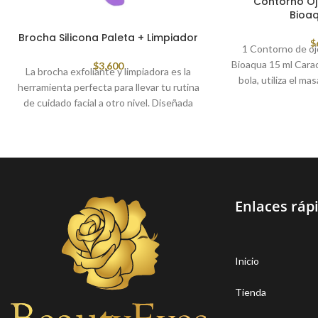
Contorno Ojo
Bioaq
Brocha Silicona Paleta + Limpiador
$
1 Contorno de oj
Bioaqua 15 ml Carac
$
3,600
La brocha exfoliante y limpiadora es la
bola, utiliza el m
herramienta perfecta para llevar tu rutina
del ojo. 2. Reposi
de cuidado facial a otro nivel. Diseñada
hidratante, hidrata
para ofrecer una limpieza profunda y suave
ojos. 3. Apariencia
al mismo tiempo
bolígrafo, adecua
transportar, se p
mo
Enlaces ráp
Inicio
Tienda