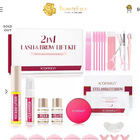
0
$
SOLD
OUT