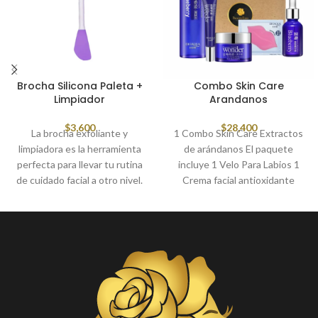
Brocha Silicona Paleta +
Combo Skin Care
Limpiador
Arandanos
$
3,600
$
28,400
La brocha exfoliante y
1 Combo Skin Care Extractos
limpiadora es la herramienta
de arándanos El paquete
perfecta para llevar tu rutina
incluye 1 Velo Para Labios 1
de cuidado facial a otro nivel.
Crema facial antioxidante
Diseñada para ofrecer una
Arándanos Bioaqua 50 gr 1
limpieza profunda y suave al
Suero hidratante de arándanos
mismo tiempo
Bioaqua 15 ml 1 Tonico
hidratante Bioaqua 120 ml 1
Contorno de ojos 20 gr