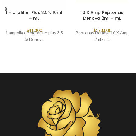
1 Hidrafiller Plus 3.5% 10ml
10 X Amp Peptonas
– mL
Denova 2ml – mL
$
41,300
$
173,000
1 ampolla de hidrafiller plus 3.5
Peptonas Denova 10 X Amp
% Denova
2ml - mL