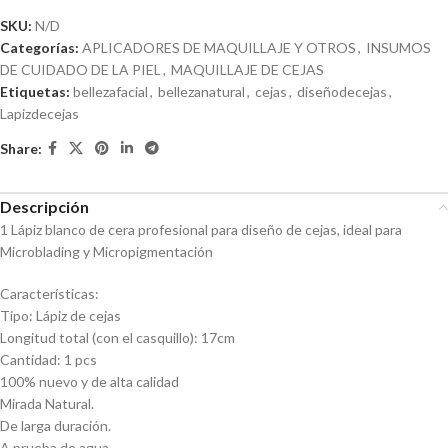
SKU:
N/D
Categorías:
APLICADORES DE MAQUILLAJE Y OTROS
,
INSUMOS
DE CUIDADO DE LA PIEL
,
MAQUILLAJE DE CEJAS
Etiquetas:
bellezafacial
,
bellezanatural
,
cejas
,
diseñodecejas
,
Lapizdecejas
Share:
Descripción
1 Lápiz blanco de cera profesional para diseño de cejas, ideal para
Microblading y Micropigmentación
Características:
Tipo: Lápiz de cejas
Longitud total (con el casquillo): 17cm
Cantidad: 1 pcs
100% nuevo y de alta calidad
Mirada Natural.
De larga duración.
A prueba de agua.