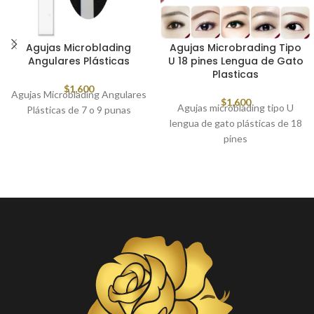
Agujas Microblading
Agujas Microbrading Tipo
Angulares Plásticas
U 18 pines Lengua de Gato
Plasticas
$
1,600
Agujas Microblading Angulares
$
1,600
Agujas microblading tipo U
Plásticas de 7 o 9 punas
lengua de gato plásticas de 18
pines