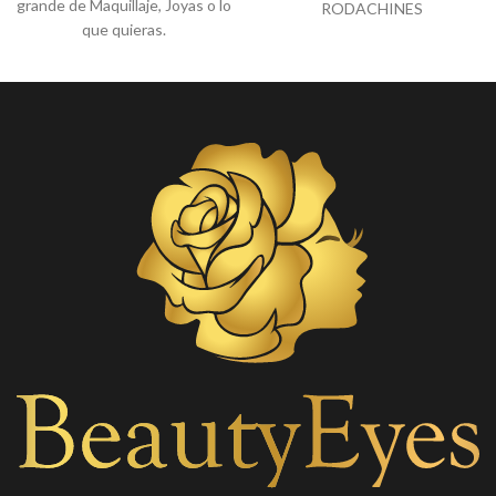
grande de Maquillaje, Joyas o lo
RODACHINES
que quieras.