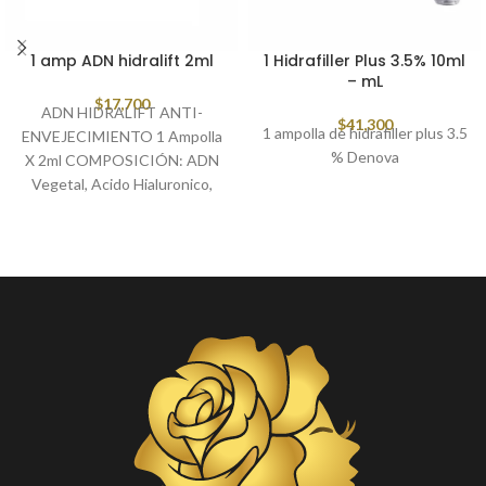
1 amp ADN hidralift 2ml
1 Hidrafiller Plus 3.5% 10ml
– mL
$
17,700
ADN HIDRALIFT ANTI-
$
41,300
1 ampolla de hidrafiller plus 3.5
ENVEJECIMIENTO 1 Ampolla
% Denova
X 2ml COMPOSICIÓN: ADN
Vegetal, Acido Hialuronico,
Vitamina B12, ácido tioctico,
coenzima Q10 y silicio
orgánico.