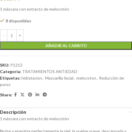
1 máscara con extracto de melocotón
8 disponibles
AÑADIR AL CARRITO
SKU:
P1213
Categoría:
TRATAMIENTOS ANTIEDAD
Etiquetas:
hidratacion
,
Mascarilla facial
,
melocoton
,
Reducción de
poros
Share:
Descripción
1 máscara con extracto de melocotón
Nutre y energiza perfectamente la piel, la vuelve suave, descansada y