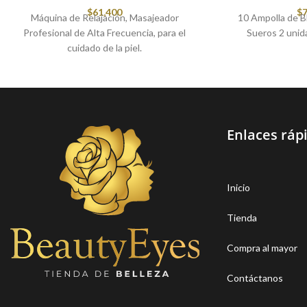
$
61,400
$
7
Máquina de Relajación, Masajeador
10 Ampolla de 
Profesional de Alta Frecuencia, para el
Sueros 2 unid
cuidado de la piel.
Enlaces ráp
Inicio
Tienda
Compra al mayor
Contáctanos