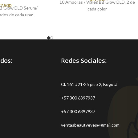
10 Ampollas / Viales BB Glow DLD, 2 de
7,500
BB Glow DLD Serum/
cada color
ades de cada una:
idos:
Redes Sociales:
Cl. 161 #21-25 piso 2, Bogotá
+57 300 6397937
+57 300 6397937
ventasbeautyeyes@gmail.com