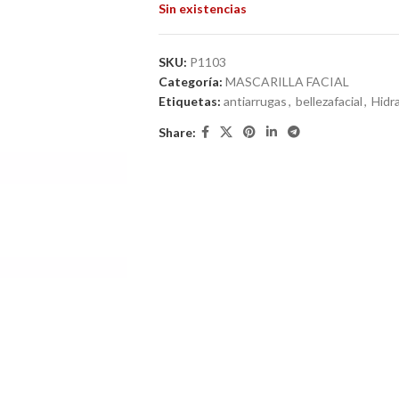
Sin existencias
SKU:
P1103
Categoría:
MASCARILLA FACIAL
Etiquetas:
antiarrugas
,
bellezafacial
,
Hidra
Share: