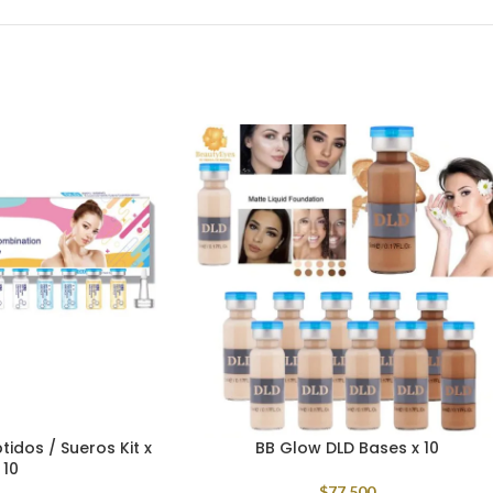
idos / Sueros Kit x
BB Glow DLD Bases x 10
10
$
77,500