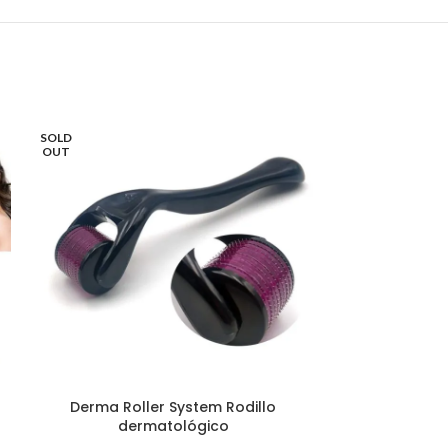
SOLD
OUT
Derma Roller System Rodillo
Dia
dermatológico
Microder