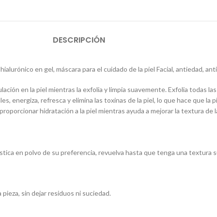
DESCRIPCIÓN
ialurónico en gel, máscara para el cuidado de la piel Facial, antiedad, ant
lación en la piel mientras la exfolia y limpia suavemente. Exfolia todas la
s, energiza, refresca y elimina las toxinas de la piel, lo que hace que la
oporcionar hidratación a la piel mientras ayuda a mejorar la textura de la 
lastica en polvo de su preferencia, revuelva hasta que tenga una textura 
 pieza, sin dejar residuos ni suciedad.