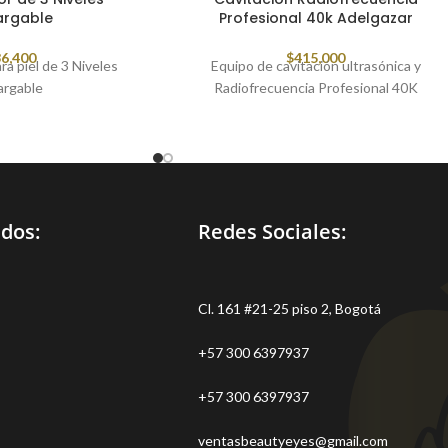
argable
Profesional 40k Adelgazar
6,400
$
415,000
ra piel de 3 Niveles
Equipo de cavitación ultrasónica y
argable
Radiofrecuencia Profesional 40K
idos:
Redes Sociales:
Cl. 161 #21-25 piso 2, Bogotá
+57 300 6397937
+57 300 6397937
ventasbeautyeyes@gmail.com