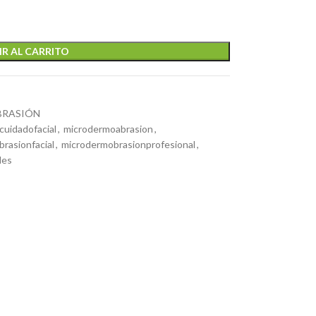
R AL CARRITO
RASIÓN
cuidadofacial
,
microdermoabrasion
,
rasionfacial
,
microdermobrasionprofesional
,
les