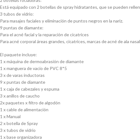
2 botellas rociadoras:
Está equipado con 2 botellas de spray hidratantes, que se pueden rellenar
3 tubos de vidrio:
Para masajes faciales y eliminación de puntos negros en la nariz.
9 puntas de diamante:
Para el acné facial y la reparación de cicatrices
Para acné corporal áreas grandes, cicatrices, marcas de acné de ala nasal,
El paquete incluye:
1 x máquina de dermoabrasión de diamante
1 x manguera de vacío de PVC 8*5
3 x de varas inductoras
9 x puntas de diamante
1 x caja de cabezales y espuma
3 x anillos de caucho
2x paquetes x filtro de algodón
1 x cable de alimentación
1 x Manual
2 x botella de Spray
3 x tubos de vidrio
1 x base organizadora