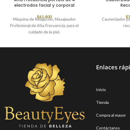
electrodos facial y corporal
Rec
$
61,400
$
3
Máquina de Relajación, Masajeador
Cauterizador pa
Profesional de Alta Frecuencia, para el
rec
cuidado de la piel.
Enlaces ráp
Inicio
Tienda
Compra al mayor
Contáctanos