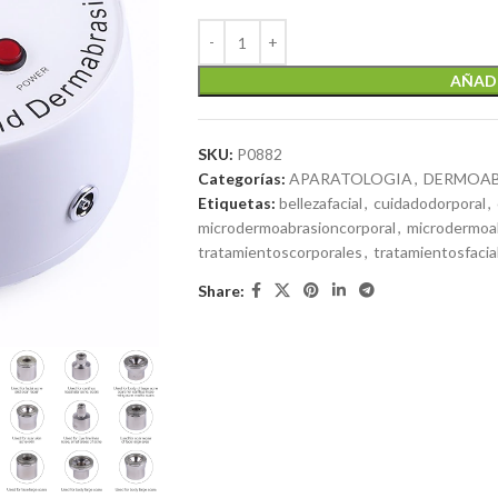
AÑADI
SKU:
P0882
Categorías:
APARATOLOGIA
,
DERMOAB
Etiquetas:
bellezafacial
,
cuidadodorporal
,
microdermoabrasioncorporal
,
microdermoab
tratamientoscorporales
,
tratamientosfacia
Share: