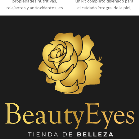
propiedades nutritivas,
un kit completo diseñado para
relajantes y antioxidantes, es
el cuidado integral de la piel,
anti estrías y anticelulítico.
ideal para hidratar, nutrir y
Contiene: filtro solar, vitamina
revitalizar el rostro con
E, manteca de karité y aceite
resultados visibles.
de arroz.
✨
¿Qué incluye?
✔️ Tónico facial Vitamina E +
B5
✔️ Jabón/limpiador facial