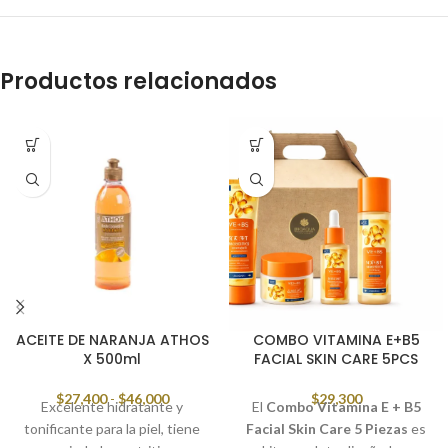
Productos relacionados
ACEITE DE NARANJA ATHOS
COMBO VITAMINA E+B5
X 500ml
FACIAL SKIN CARE 5PCS
$
27,400
-
$
46,000
$
29,300
Excelente hidratante y
El
Combo Vitamina E + B5
tonificante para la piel, tiene
Facial Skin Care 5 Piezas
es