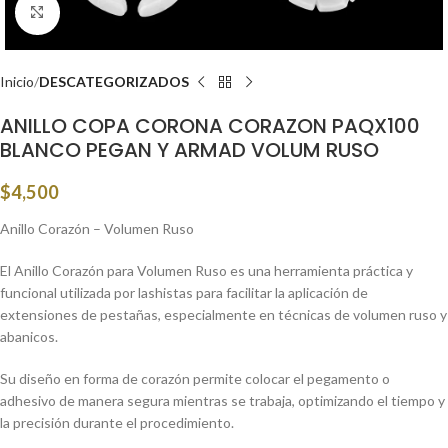
Click to enlarge
Inicio
DESCATEGORIZADOS
ANILLO COPA CORONA CORAZON PAQX100
BLANCO PEGAN Y ARMAD VOLUM RUSO
$
4,500
Anillo Corazón – Volumen Ruso
El Anillo Corazón para Volumen Ruso es una herramienta práctica y
funcional utilizada por lashistas para facilitar la aplicación de
extensiones de pestañas, especialmente en técnicas de volumen ruso y
abanicos.
Su diseño en forma de corazón permite colocar el pegamento o
adhesivo de manera segura mientras se trabaja, optimizando el tiempo y
la precisión durante el procedimiento.