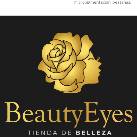
micropigmentación, pestañas,
Glue
barbería y más...