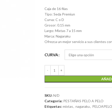
Caja de 16 filas
Tipo: Seda Premiun
Curva: C o D
Grosor: 0.15 mm
Largo: Mixtas 7 a 15 mm
Marca: Nagaraku
Ofrezca un mejor servicio a sus clientes co
CURVA
AÑADI
SKU:
N/D
Categoría:
PESTAÑAS PELO A PELO
Etiquetas:
mixtas
,
nagaraku
,
PELOAPEL