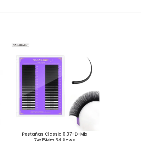
Pestañas Classic 0.07-D-Mix
Pestañas Na
7@15Mm 54 Rows