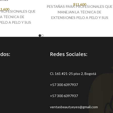
$
11,600
PESTAÑAS PARA PROFESIONALES QUE
1,600
PROFESIONALES QUE
MANEJAN LA TÉCNICA DE
A TÉCNICA DE
EXTENSIONES PELO A PELO Y SUS
ELO A PELO Y SUS
VARIACIONES,
PELO DE SEDA CON
 PESTAÑINA
idos:
Redes Sociales:
Cl. 161 #21-25 piso 2, Bogotá
+57 300 6397937
+57 300 6397937
ventasbeautyeyes@gmail.com