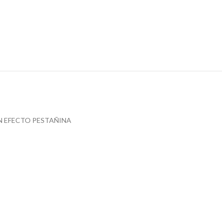
N EFECTO PESTAÑINA