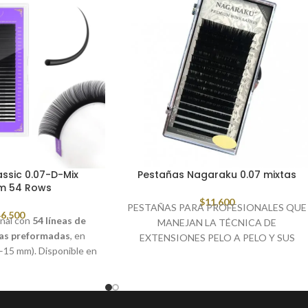
ssic 0.07-D-Mix
Pestañas Nagaraku 0.07 mixtas
m 54 Rows
$
11,600
PESTAÑAS PARA PROFESIONALES QUE
6,500
onal con
54 líneas de
MANEJAN LA TÉCNICA DE
cas preformadas
, en
EXTENSIONES PELO A PELO Y SUS
7–15 mm). Disponible en
VARIACIONES, PELO DE SEDA CON
ecta para lograr looks
EFECTO PESTAÑINA PARA VOLUMEN
volumen leve en menos
RUSO DE GRAN IMPACTO. Caja de 16
iempo.
filas Tipo: Seda Premium Curva: C o D