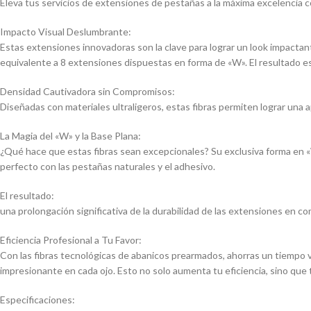
Eleva tus servicios de extensiones de pestañas a la máxima excelencia 
Impacto Visual Deslumbrante:
Estas extensiones innovadoras son la clave para lograr un look impacta
equivalente a 8 extensiones dispuestas en forma de «W». El resultado e
Densidad Cautivadora sin Compromisos:
Diseñadas con materiales ultraligeros, estas fibras permiten lograr una a
La Magia del «W» y la Base Plana:
¿Qué hace que estas fibras sean excepcionales? Su exclusiva forma en «
perfecto con las pestañas naturales y el adhesivo.
El resultado:
una prolongación significativa de la durabilidad de las extensiones en c
Eficiencia Profesional a Tu Favor:
Con las fibras tecnológicas de abanicos prearmados, ahorras un tiempo v
impresionante en cada ojo. Esto no solo aumenta tu eficiencia, sino qu
Especificaciones: