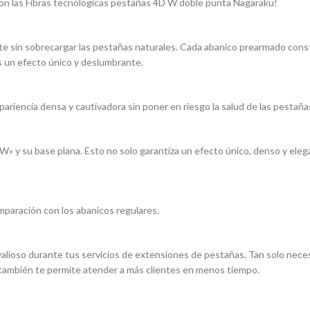
con las Fibras tecnológicas pestañas 4D W doble punta Nagaraku!
nte sin sobrecargar las pestañas naturales. Cada abanico prearmado cons
s un efecto único y deslumbrante.
pariencia densa y cautivadora sin poner en riesgo la salud de las pestaña
W» y su base plana. Esto no solo garantiza un efecto único, denso y ele
omparación con los abanicos regulares.
alioso durante tus servicios de extensiones de pestañas. Tan solo neces
e también te permite atender a más clientes en menos tiempo.