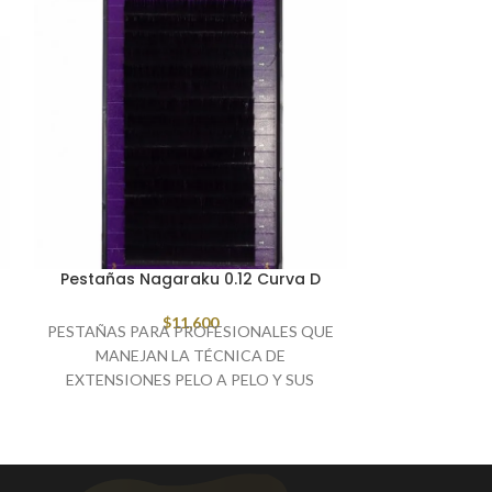
Pestañas Nagaraku 0.12 Curva D
PESTAÑAS
$
11,600
PESTAÑAS PARA PROFESIONALES QUE
PESTAÑAS P
MANEJAN LA TÉCNICA DE
MANEJA
EXTENSIONES PELO A PELO Y SUS
EXTENSIONE
VARIACIONES, PELO DE SEDA CON
VARIACIONE
EFECTO PESTAÑINA
EFEC