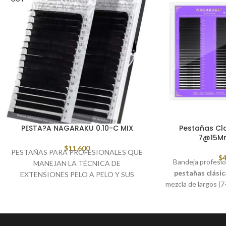
PESTA?A NAGARAKU 0.10-C MIX
Pestañas Cla
7@15M
$
11,600
PESTAÑAS PARA PROFESIONALES QUE
$
4
Bandeja profesi
MANEJAN LA TÉCNICA DE
pestañas clási
EXTENSIONES PELO A PELO Y SUS
mezcla de largos (
VARIACIONES
curvaturas D, perf
naturales o con 
t