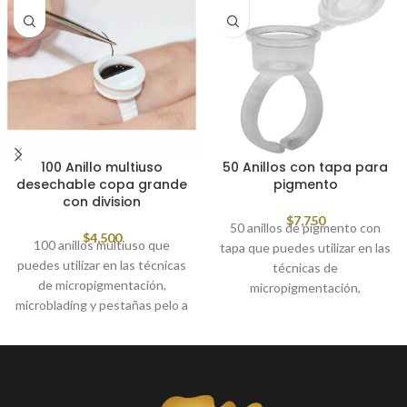
100 Anillo multiuso
50 Anillos con tapa para
desechable copa grande
pigmento
con division
$
7,750
50 anillos de pigmento con
$
4,500
100 anillos multiuso que
tapa que puedes utilizar en las
puedes utilizar en las técnicas
técnicas de
de micropigmentación,
micropigmentación,
microblading y pestañas pelo a
microblading y pestañas pelo a
pelo
pelo