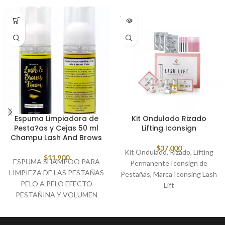
SOLD
OUT
Espuma Limpiadora de
Kit Ondulado Rizado
Pesta?as y Cejas 50 ml
Lifting Iconsign
Champu Lash And Brows
$
37,000
Kit Ondulado, Rizado, Lifting
$
11,900
ESPUMA SHAMPOO PARA
Permanente Iconsign de
LIMPIEZA DE LAS PESTAÑAS
Pestañas, Marca Iconsing Lash
PELO A PELO EFECTO
Lift
PESTAÑINA Y VOLUMEN
RUSO