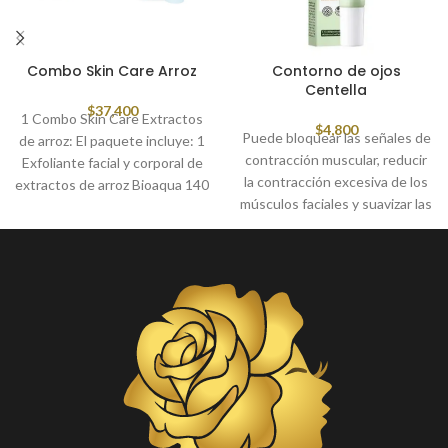
Combo Skin Care Arroz
Contorno de ojos
Centella
$
37,400
1 Combo Skin Care Extractos
$
4,800
Puede bloquear las señales de
de arroz: El paquete incluye: 1
contracción muscular, reducir
Exfoliante facial y corporal de
la contracción excesiva de los
extractos de arroz Bioaqua 140
músculos faciales y suavizar las
gr 1 Jabón Facial arroz Bioaqua
líneas finas faciales, como
100 gr 1 Crema hidratante de
líneas dinámicas, líneas
arroz Bioaqua 50 gr 1 velo
estáticas y líneas de esquina
mascarilla de arroz Bioaqua 25
gr 1 Suero serum de arroz y
acido hialuronico Bioaqua 15 ml
1 Contorno de ojos arroz
Bioaqua 20 gr