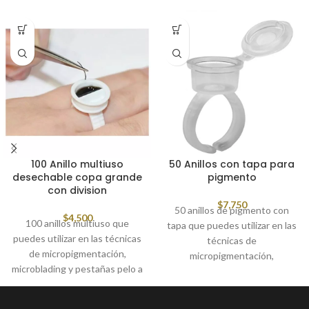
100 Anillo multiuso
50 Anillos con tapa para
desechable copa grande
pigmento
con division
$
7,750
50 anillos de pigmento con
$
4,500
100 anillos multiuso que
tapa que puedes utilizar en las
puedes utilizar en las técnicas
técnicas de
de micropigmentación,
micropigmentación,
microblading y pestañas pelo a
microblading y pestañas pelo a
pelo
pelo