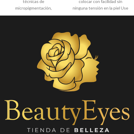
técnicas de
colocar con facilidad sin
micropigmentación,
ninguna tensión en la piel Use
microblading y pestañas pelo a
estos parches para aislar y
pelo
asegurar las pestañas
inferiores, ideal para la
extensión de pestañas.