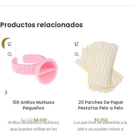
Productos relacionados
-27%
100 Anillos Multiuso
20 Parches De Papel
Pequeños
Pesta?as Pelo a Pelo
$
4,500
$
1,350
$
6,200
Anillos de plástico multiuso
Los parches se adherirán a la
que puedes utilizar en las
piel y se pueden volver a