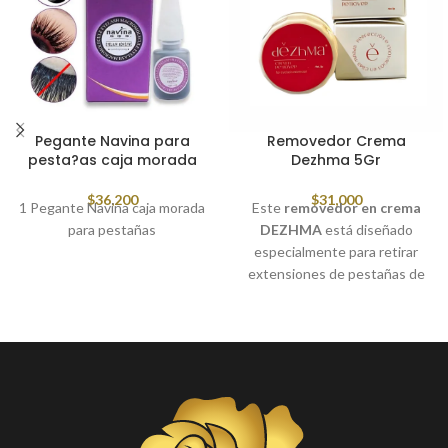
Pegante Navina para
Removedor Crema
pesta?as caja morada
Dezhma 5Gr
$
36,200
$
31,000
1 Pegante Navina caja morada
Este
removedor en crema
para pestañas
DEZHMA
está diseñado
especialmente para retirar
extensiones de pestañas de
forma segura, rápida y sin
dañar las naturales. Su fórmula
cremosa ofrece un control
total durante el procedimiento,
ideal para técnicas de volumen,
clásico o híbrido.