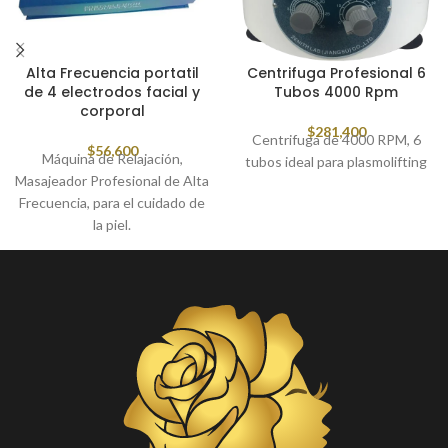
Alta Frecuencia portatil
Centrifuga Profesional 6
de 4 electrodos facial y
Tubos 4000 Rpm
corporal
$
281,400
Centrifuga de 4000 RPM, 6
$
56,600
Máquina de Relajación,
tubos ideal para plasmolifting
Masajeador Profesional de Alta
Frecuencia, para el cuidado de
la piel.