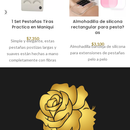
1 Set Pestañas Tiras
Almohadilla de silicona
Practica en Maniqui
rectangular para pesta?
as
$
7,350
Simple y elegante, estas
$
3,100
Almohadilla bandeja de silicona
pestañas postizas largas y
para extensiones de pestañas
suaves están hechas a mano
pelo a pelo
completamente con fibras
sintéticas de alta calidad, que
son la mejor opción para asistir
a la fiesta, también se utilizan
para práctica de extensiones
pelo a pelo y volumen ruso en
maniquí