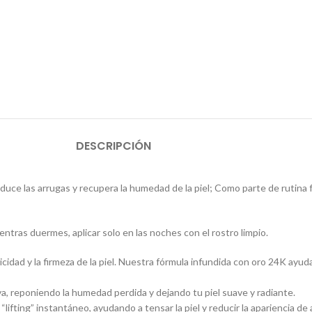
DESCRIPCIÓN
educe las arrugas y recupera la humedad de la piel; Como parte de rutina fa
entras duermes, aplicar solo en las noches con el rostro limpio.
cidad y la firmeza de la piel. Nuestra fórmula infundida con oro 24K ayud
a, reponiendo la humedad perdida y dejando tu piel suave y radiante.
ifting” instantáneo, ayudando a tensar la piel y reducir la apariencia de a