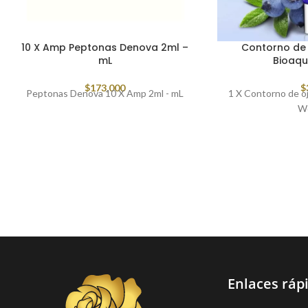
10 X Amp Peptonas Denova 2ml –
Contorno de
mL
Bioaq
$
173,000
$
Peptonas Denova 10 X Amp 2ml - mL
1 X Contorno de o
W
Enlaces ráp