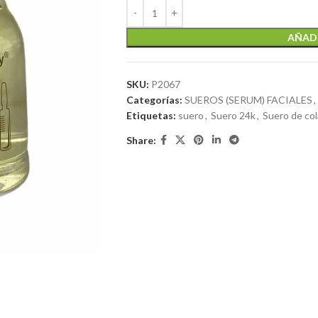
AÑADI
SKU:
P2067
Categorías:
SUEROS (SERUM) FACIALES
,
Etiquetas:
suero
,
Suero 24k
,
Suero de co
Share: