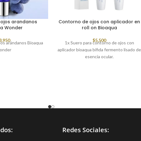
 ojos arandanos
Contorno de ojos con aplicador en
ua Wonder
roll on Bioaqua
3,950
$
5,500
jos arándanos Bioaqua
1x Suero para contorno de ojos con
onder
aplicador bioaqua bifida fermento lisado d
esencia ocular.
idos:
Redes Sociales: