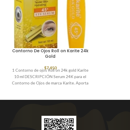
Hilo Or
Hilo Or
e
Contorno De Ojos Roll on Karite 24k
Gold
$
7,450
1 Contorno de ojos Roll on 24k gold Karite
10 ml DESCRIPCIÓN Serum 24K para el
Contorno de Ojos de marca Karite. Aporta
hidratación profunda que ayuda a reducir
ojeras, bolsitas y arrugas. aplicador en
acero para conservar el frio y permitir
mejor efecto.