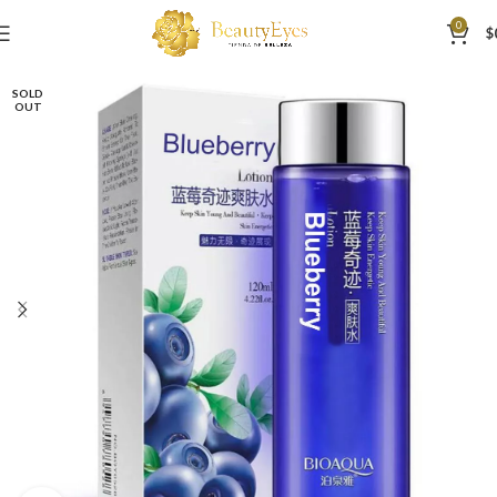
0
$
SOLD
OUT