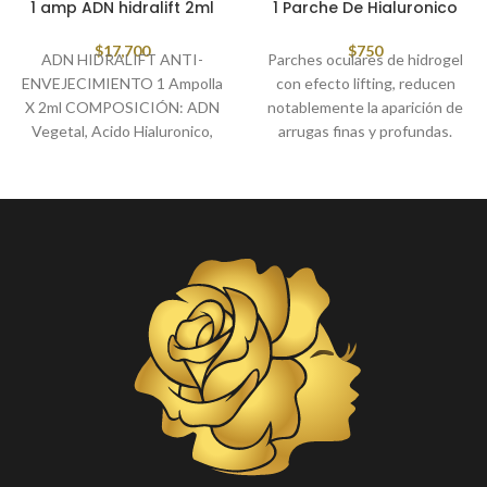
1 amp ADN hidralift 2ml
1 Parche De Hialuronico
$
17,700
$
750
ADN HIDRALIFT ANTI-
Parches oculares de hidrogel
ENVEJECIMIENTO 1 Ampolla
con efecto lifting, reducen
X 2ml COMPOSICIÓN: ADN
notablemente la aparición de
Vegetal, Acido Hialuronico,
arrugas finas y profundas.
Vitamina B12, ácido tioctico,
coenzima Q10 y silicio
orgánico.