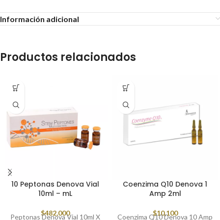
Información adicional
Productos relacionados
10 Peptonas Denova Vial
Coenzima Q10 Denova 1
10ml – mL
Amp 2ml
$
482,000
$
10,100
Peptonas Denova Vial 10ml X
Coenzima Q10 Denova 10 Amp