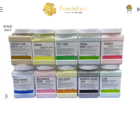
0
$
SOLD
OUT