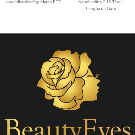
para Microblading Marca PCD
Nanoblading 0.18 Tipo U
Lengua de Gato