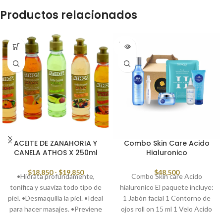
Productos relacionados
SOLD
OUT
ACEITE DE ZANAHORIA Y
Combo Skin Care Acido
CANELA ATHOS X 250ml
Hialuronico
$
18,850
-
$
19,850
$
48,500
•Hidrata profundamente,
Combo Skin care Acido
tonifica y suaviza todo tipo de
hialuronico El paquete incluye:
piel. •Desmaquilla la piel. •Ideal
1 Jabón facial 1 Contorno de
para hacer masajes. •Previene
ojos roll on 15 ml 1 Velo Acido
y matiza la aparición de estrías
hialuronico 25 gr 1 Crema