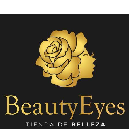
y celulitis
hidratante Bioaqua 50 gr 1
Serum acido hialuronico
Bioaqua 100 ml 1 Tonico facial
acido hialuronico Bioaqua 150