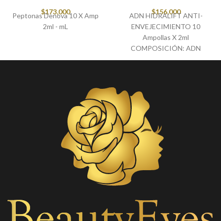
$
173,000
$
156,000
Peptonas Denova 10 X Amp
ADN HIDRALIFT ANTI-
2ml - mL
ENVEJECIMIENTO 10
Ampollas X 2ml
COMPOSICIÓN: ADN
Vegetal, Acido Hialuronico,
Vitamina B12, ácido tioctico,
coenzima Q10 y silicio