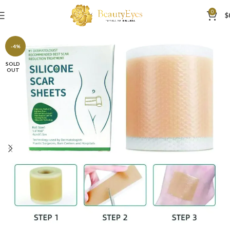
0
$
-4%
SOLD
OUT