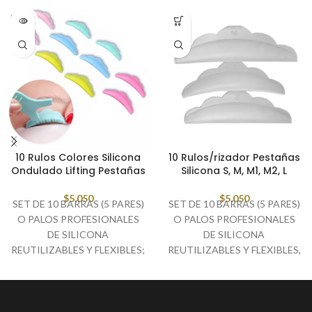
SOLD
OUT
10 Rulos Colores Silicona
10 Rulos/rizador Pestañas
Ondulado Lifting Pestañas
Silicona S, M, M1, M2, L
$
5,050
$
5,050
SET DE 10 BARRAS (5 PARES)
SET DE 10 BARRAS (5 PARES)
O PALOS PROFESIONALES
O PALOS PROFESIONALES
DE SILICONA
DE SILICONA
REUTILIZABLES Y FLEXIBLES;
REUTILIZABLES Y FLEXIBLES,
EN CINCO TAMAÑOS,
PARA LA TÉCNICA DE
(PEQUEÑO-PEQUEÑO (SS)
ONDULADO/RIZADO/LIFTING
PEQUEÑO
PERMANENTE