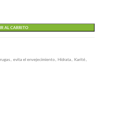
R AL CARRITO
rrugas
,
evita el envejecimiento
,
Hidrata
,
Karité
,