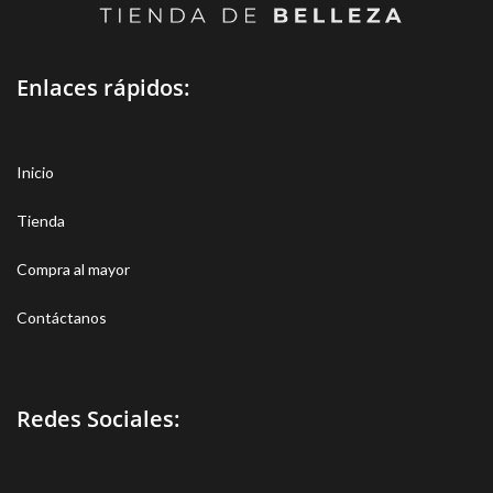
con un aspecto más joven y
durante más tiempo. Refresca
instantáneamente tu piel y
potencia su luminosidad con
Enlaces rápidos:
esta Vitamina C. Perfecto para
mejorar los cutis apagados y
para la hidratación en cualquier
Inicio
momento y lugar.
Tienda
Compra al mayor
Contáctanos
Redes Sociales: