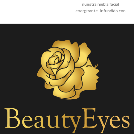
área debajo de los ojos y
nuestra niebla facial
aumentan la elasticidad de la
energizante. Infundido con
piel, alivia debajo de las bolsas
ingredientes que mejoran el
de los ojos, mejoran las ojeras,
brillo como la vitamina C , este
tratan la fatiga ocular,
tóner ligero se absorbe
disminuyen la hinchazón,
rápidamente para mejorar la
suavizan las patas de gallo y las
opacidad y ayudar a reducir las
líneas finas
manchas oscuras causadas por
el daño solar para una piel
uniforme y brillante. Esencia
antienvejecimiento: mejora
visiblemente la elasticidad y el
tono de la piel con fuertes
antioxidantes que ayudan a
defenderse y neutralizar
factores externos, reduciendo
el daño que puede causar
envejecimiento. Mejora
significativamente la
hidratación y mantiene tu piel