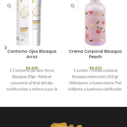
Contorno Ojos Bioaqua
Crema Corporal Bioaqua
Arroz
Peach
$
4,400
$
8,450
1 Contorno de ojos Arroz
1 Loción / crema corporal
Bioaqua 20gr -Alivia el
Bioaqua melocotón 250 gr
cansancio al final del día,
Hidratante y humectante Piel
tonifica bien y refresca por la
brillante y luminosa clarificador
mañana; -Combate
Elimina el desagradable olor a
eficazmente las ojeras debajo
boost Apto para todo tipo de
de los ojos, aclara las manchas
piel Producto de lujo y alta
de pigmento; -Satura las capas
calidad. Aroma y extracto de
profundas de la dermis con
melocotón Hidratar y suavizar
componentes útiles y
la piel eliminando las células