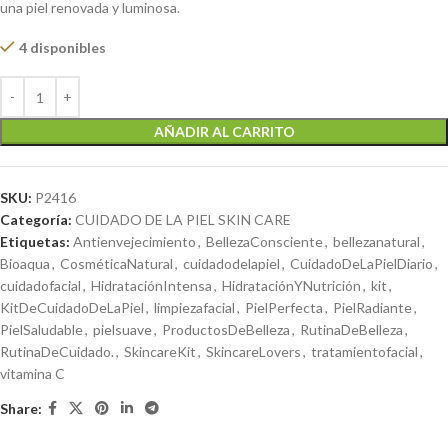
una piel renovada y luminosa.
4 disponibles
AÑADIR AL CARRITO
SKU:
P2416
Categoría:
CUIDADO DE LA PIEL SKIN CARE
Etiquetas:
Antienvejecimiento
,
BellezaConsciente
,
bellezanatural
,
Bioaqua
,
CosméticaNatural
,
cuidadodelapiel
,
CuidadoDeLaPielDiario
,
cuidadofacial
,
HidrataciónIntensa
,
HidrataciónYNutrición
,
kit
,
KitDeCuidadoDeLaPiel
,
limpiezafacial
,
PielPerfecta
,
PielRadiante
,
PielSaludable
,
pielsuave
,
ProductosDeBelleza
,
RutinaDeBelleza
,
RutinaDeCuidado.
,
SkincareKit
,
SkincareLovers
,
tratamientofacial
,
vitamina C
Share: