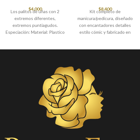
$
4,000
$
8,400
Los palitos de uñas con 2
Kit completo de
extremos diferentes,
manicura/pedicura, diseñado
extremos puntiagudos.
con encantadores detalles
Especiación: Material: Plastico
estilo cómic y fabricado en
Longitud: 4.3 pulgadas
acero inoxidable de alta
Cantidad: 100 Características:
calidad. Ideal para mantener
*
uñas y cutículas impecables
con un toque divertido y
profesional.